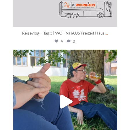
Reisevlog – Tag 3 | WOHNHAUS Freizeit Haus
...
4
0
daswohnhausostfildern
Juni 9