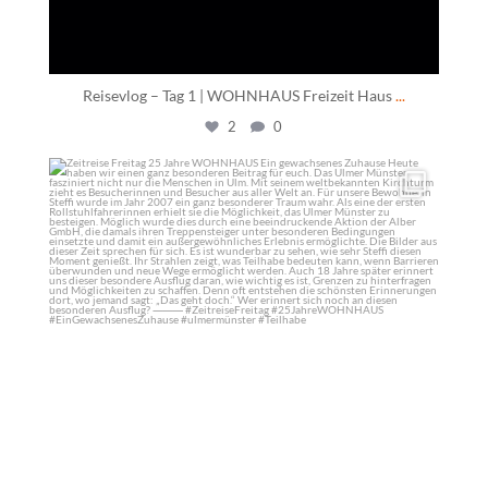
Reisevlog – Tag 1 | WOHNHAUS Freizeit Haus
...
2
0
daswohnhausostfildern
Juni 5