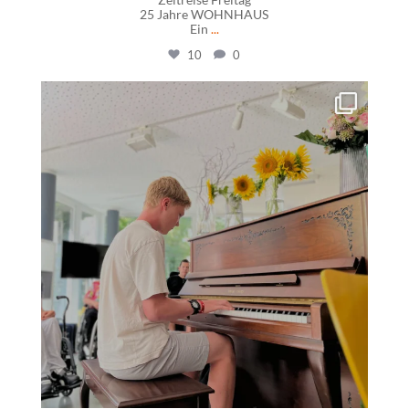
25 Jahre WOHNHAUS
Ein
...
10
0
daswohnhausostfildern
Juli 15