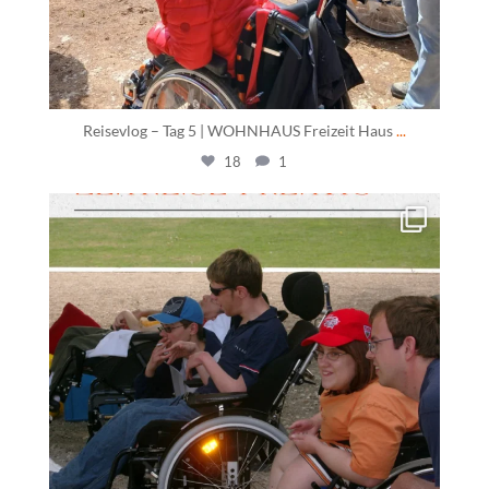
Reisevlog – Tag 5 | WOHNHAUS Freizeit Haus
...
18
1
daswohnhausostfildern
Juni 12