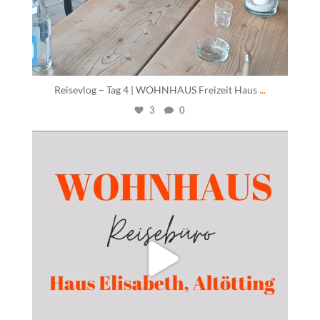
Reisevlog – Tag 4 | WOHNHAUS Freizeit Haus
...
3
0
daswohnhausostfildern
Juni 10