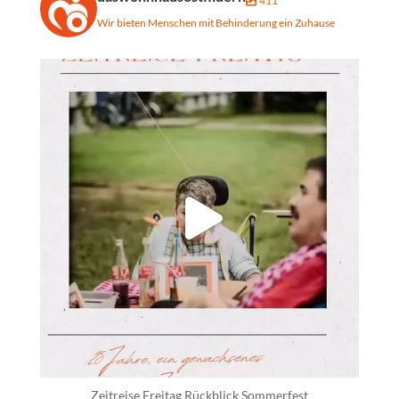
411
Wir bieten Menschen mit Behinderung ein Zuhause
daswohnhausostfildern
Juli 31
Zeitreise Freitag Rückblick Sommerfest