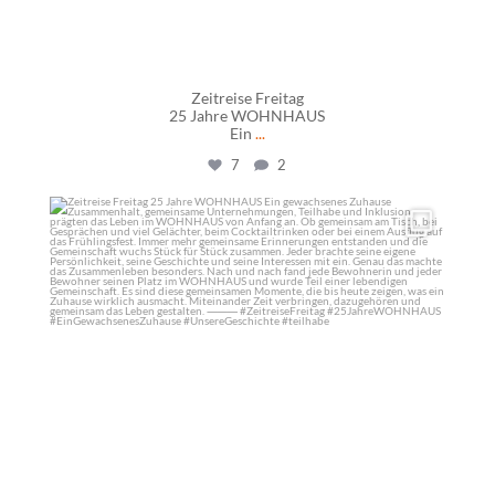
Zeitreise Freitag
25 Jahre WOHNHAUS
Ein
...
7
2
daswohnhausostfildern
Mai 15