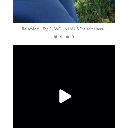
Reisevlog – Tag 2 | WOHNHAUS Freizeit Haus
...
4
0
daswohnhausostfildern
Juni 8