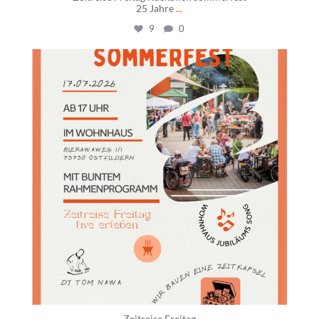
25 Jahre
...
9
0
daswohnhausostfildern
Juli 17
Zeitreise Freitag